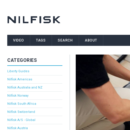
VIDEO
TAGS
SEARCH
ABOUT
CATEGORIES
Liberty Guides
Nilfisk Americas
Nilfisk Australia and NZ
Nilfisk Norway
Nilfisk South Africa
Nilfisk Switzerland
Nilfisk A/S - Global
Nilfisk Austria