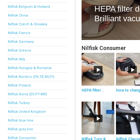
Nilfisk Belgium & Holland
Nilfisk China
Nilfisk Czech & Slovakia
Nilfisk France
Nilfisk Germany
Nilfisk Consumer
Nilfisk Greece
Nilfisk Italy
Nilfisk Hungary & Romania
Nilfisk Nordics (DK,SE,NO,FI)
Nilfisk Poland
HEPA filter...
How to chang
Nilfisk Iberia (ES-PT-MX)
Nilfisk Turkey
Nilfisk United Kingdom
Nilfisk blue line
Nilfisk grey line
Nilfisk Consumer
Nilfisk Turn &...
Nilfisk Classi