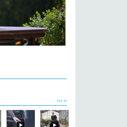
See all