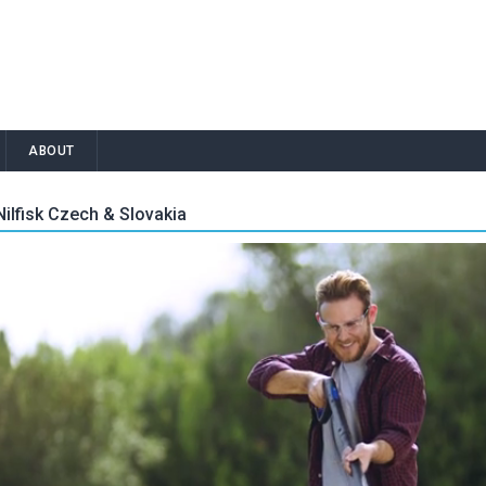
ABOUT
Nilfisk Czech & Slovakia