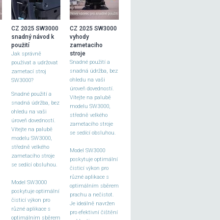
CZ 2025 SW3000
CZ 2025 SW3000
snadný návod k
vyhody
použití
zametaciho
stroje
Jak správně
Snadné použití a
používat a udržovat
snadná údržba, bez
zametací stroj
ohledu na vaši
SW3000?
úroveň dovedností.
Snadné použití a
Vítejte na palubě
snadná údržba, bez
modelu SW3000,
ohledu na vaši
středně velkého
úroveň dovedností.
zametacího stroje
Vítejte na palubě
se sedící obsluhou.
modelu SW3000,
středně velkého
Model SW3000
zametacího stroje
poskytuje optimální
se sedící obsluhou.
čisticí výkon pro
různé aplikace s
Model SW3000
optimálním sběrem
poskytuje optimální
prachu a nečistot.
čisticí výkon pro
Je ideálně navržen
různé aplikace s
pro efektivní čištění
optimálním sběrem